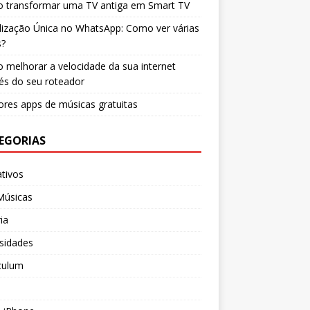
 transformar uma TV antiga em Smart TV
lização Única no WhatsApp: Como ver várias
s?
melhorar a velocidade da sua internet
és do seu roteador
res apps de músicas gratuitas
EGORIAS
ativos
Músicas
ia
sidades
culum
s