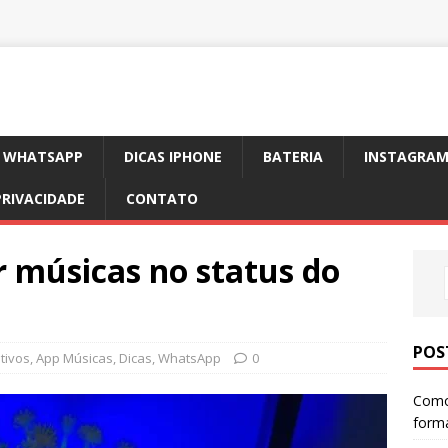
WHATSAPP
DICAS IPHONE
BATERIA
INSTAGRA
PRIVACIDADE
CONTATO
r músicas no status do
POS
ativos
,
App Músicas
,
Dicas
,
WhatsApp
0
Como 
forma