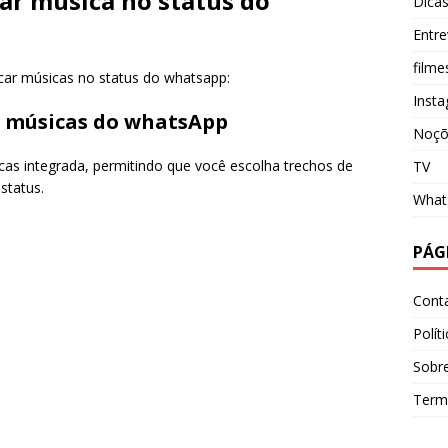
car música no status do
Dica
Entre
filme
car músicas no status do whatsapp:
Inst
de músicas do whatsApp
Noçõ
as integrada, permitindo que você escolha trechos de
TV
status.
What
PÁG
Cont
Polít
Sobr
Term