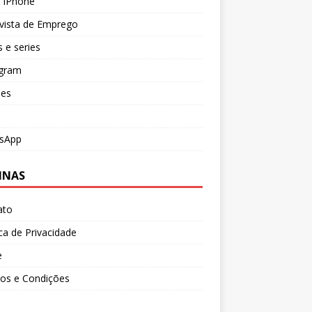
s iPhone
vista de Emprego
s e series
agram
es
sApp
INAS
ato
ica de Privacidade
e
os e Condições