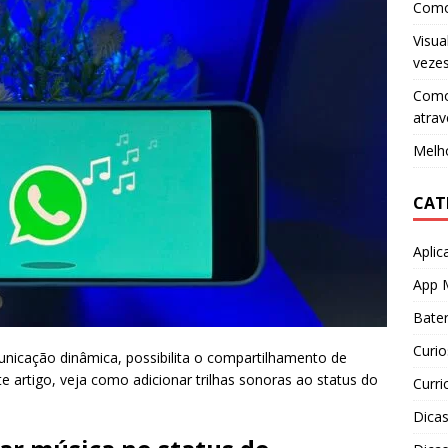
Como
Visua
veze
Como 
atrav
Melho
CAT
Aplic
App 
Bater
Curio
cação dinâmica, possibilita o compartilhamento de
e artigo, veja como adicionar trilhas sonoras ao status do
Curri
Dica