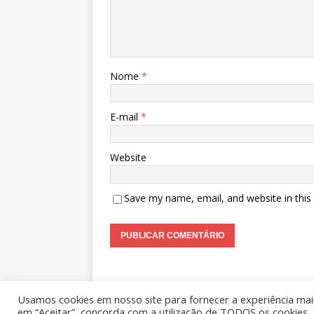
Nome
*
E-mail
*
Website
Save my name, email, and website in this
Usamos cookies em nosso site para fornecer a experiência mais 
Copyright © 2026 | WordPress Theme by
MH Them
em “Aceitar”, concorda com a utilização de TODOS os cookies.