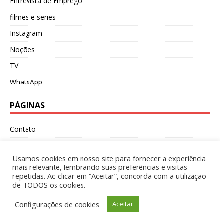
Entrevista de Emprego
filmes e series
Instagram
Noções
TV
WhatsApp
PÁGINAS
Contato
Política de Privacidade
Usamos cookies em nosso site para fornecer a experiência
Sobre
mais relevante, lembrando suas preferências e visitas
repetidas. Ao clicar em “Aceitar”, concorda com a utilização
Termos e Condições
de TODOS os cookies.
Configurações de cookies
Aceitar
Copyright © 2026 | WordPress Theme by
MH Themes