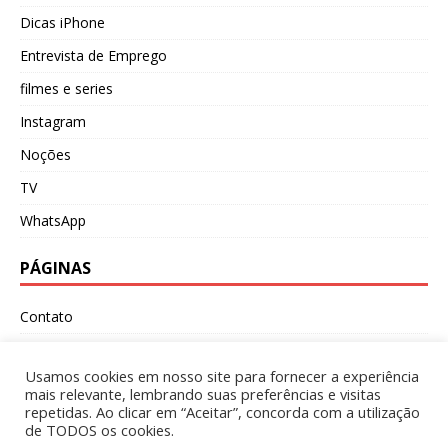
Dicas iPhone
Entrevista de Emprego
filmes e series
Instagram
Noções
TV
WhatsApp
PÁGINAS
Contato
Política de Privacidade
Usamos cookies em nosso site para fornecer a experiência
Sobre
mais relevante, lembrando suas preferências e visitas
repetidas. Ao clicar em “Aceitar”, concorda com a utilização
Termos e Condições
de TODOS os cookies.